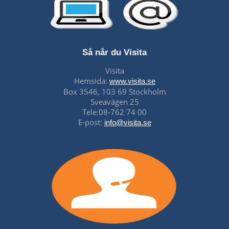
Så når du Visita
Visita
Hemsida:
www.visita.se
Box 3546, 103 69 Stockholm
Sveavägen 25
Tele:08-762 74 00
E-post:
info@visita.se