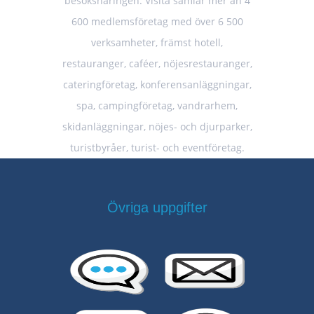
besöksnäringen. Visita samlar mer än 4
600 medlemsföretag med över 6 500
verksamheter, främst hotell,
restauranger, caféer, nöjesrestauranger,
cateringföretag, konferensanläggningar,
spa, campingföretag, vandrarhem,
skidanläggningar, nöjes- och djurparker,
turistbyråer, turist- och eventföretag.
Övriga uppgifter