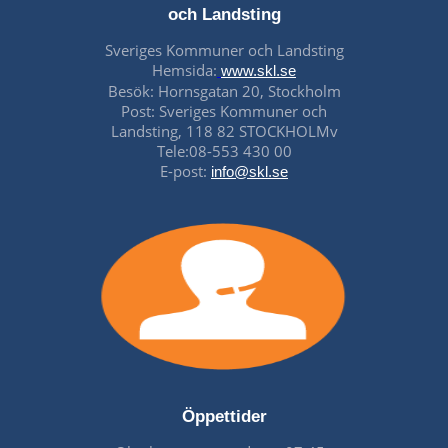
och Landsting
Sveriges Kommuner och Landsting
Hemsida:
www.skl.se
Besök: Hornsgatan 20, Stockholm
Post: Sveriges Kommuner och
Landsting, 118 82 STOCKHOLMv
Tele:08-553 430 00
E-post:
info@skl.se
Öppettider