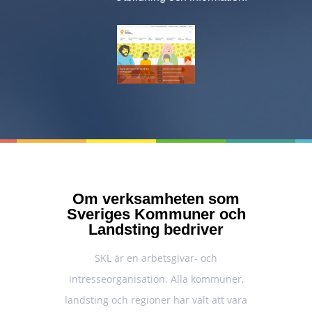
Om verksamheten som
Sveriges Kommuner och
Landsting bedriver
SKL är en arbetsgivar- och
intresseorganisation. Alla kommuner,
landsting och regioner har valt att vara