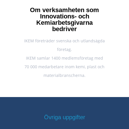
Om verksamheten som
Innovations- och
Kemiarbetsgivarna
bedriver
IKEM företräder svenska och utlandsägda
företag.
IKEM samlar 1400 medlemsföretag med
70 000 medarbetare inom kemi, plast och
materialbranscherna.
Övriga uppgifter